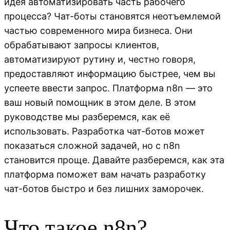
идея автоматизировать часть рабочего
процесса? Чат-боты становятся неотъемлемой
частью современного мира бизнеса. Они
обрабатывают запросы клиентов,
автоматизируют рутину и, честно говоря,
предоставляют информацию быстрее, чем вы
успеете ввести запрос. Платформа n8n — это
ваш новый помощник в этом деле. В этом
руководстве мы разберемся, как её
использовать. Разработка чат-ботов может
показаться сложной задачей, но с n8n
становится проще. Давайте разберемся, как эта
платформа поможет вам начать разработку
чат-ботов быстро и без лишних заморочек.
Что такое n8n?