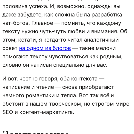
половина успеха. И, возможно, однажды вы
даже забудете, как сложна была разработка
чат-ботов. Главное — помнить, что каждому
тексту нужно чуть-чуть любви и внимания. Об
этом, кстати, я когда-то читал аналогичный
совет
на одном из блогов
— такие мелочи
помогают тексту чувствоваться как родным,
словно он написан специально для вас.
И вот, честно говоря, оба контекста —
написание и чтение — снова приобретают
немного романтики и тепла. Вот так всё и
обстоит в нашем творческом, но строгом мире
SEO и контент-маркетинга.