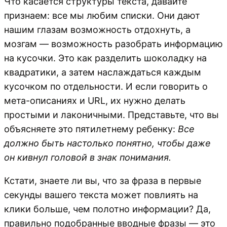
Что касается структуры текста, давайте
признаем: все мы любим списки. Они дают
нашим глазам возможность отдохнуть, а
мозгам — возможность разобрать информацию
на кусочки. Это как разделить шоколадку на
квадратики, а затем наслаждаться каждым
кусочком по отдельности. И если говорить о
мета-описаниях и URL, их нужно делать
простыми и лаконичными. Представьте, что вы
объясняете это пятилетнему ребенку:
Все
должно быть настолько понятно, чтобы даже
он кивнул головой в знак понимания.
Кстати, знаете ли вы, что за фраза в первые
секунды вашего текста может повлиять на
клики больше, чем полотно информации? Да,
правильно подобранные вводные фразы — это