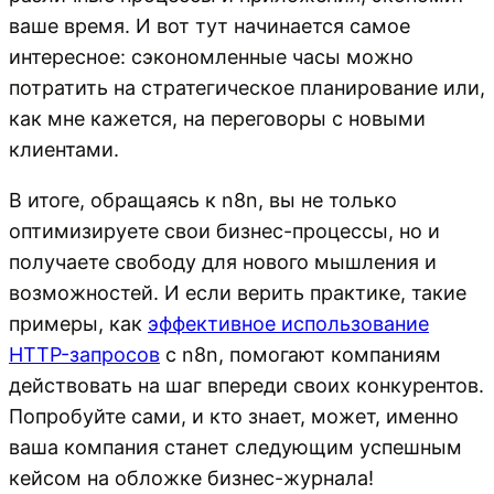
ваше время. И вот тут начинается самое
интересное: сэкономленные часы можно
потратить на стратегическое планирование или,
как мне кажется, на переговоры с новыми
клиентами.
В итоге, обращаясь к n8n, вы не только
оптимизируете свои бизнес-процессы, но и
получаете свободу для нового мышления и
возможностей. И если верить практике, такие
примеры, как
эффективное использование
HTTP-запросов
с n8n, помогают компаниям
действовать на шаг впереди своих конкурентов.
Попробуйте сами, и кто знает, может, именно
ваша компания станет следующим успешным
кейсом на обложке бизнес-журнала!