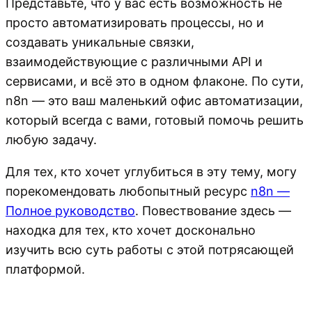
Представьте, что у вас есть возможность не
просто автоматизировать процессы, но и
создавать уникальные связки,
взаимодействующие с различными API и
сервисами, и всё это в одном флаконе. По сути,
n8n — это ваш маленький офис автоматизации,
который всегда с вами, готовый помочь решить
любую задачу.
Для тех, кто хочет углубиться в эту тему, могу
порекомендовать любопытный ресурс
n8n —
Полное руководство
. Повествование здесь —
находка для тех, кто хочет досконально
изучить всю суть работы с этой потрясающей
платформой.