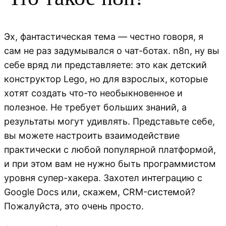
Эх, фантастическая тема — честно говоря, я
сам не раз задумывался о чат-ботах. n8n, ну вы
себе вряд ли представляете: это как детский
конструктор Lego, но для взрослых, которые
хотят создать что-то необыкновенное и
полезное. Не требует больших знаний, а
результаты могут удивлять. Представьте себе,
вы можете настроить взаимодействие
практически с любой популярной платформой,
и при этом вам не нужно быть программистом
уровня супер-хакера. Захотел интеграцию с
Google Docs или, скажем, CRM-системой?
Пожалуйста, это очень просто.