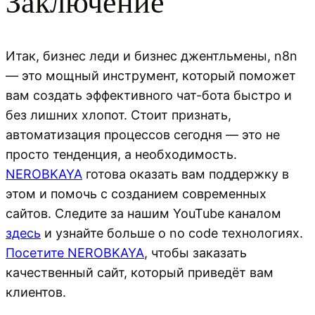
Заключение
Итак, бизнес леди и бизнес джентльмены, n8n
— это мощный инструмент, который поможет
вам создать эффективного чат-бота быстро и
без лишних хлопот. Стоит признать,
автоматизация процессов сегодня — это не
просто тенденция, а необходимость.
NEROBKAYA
готова оказать вам поддержку в
этом и помочь с созданием современных
сайтов. Следите за нашим YouTube каналом
здесь
и узнайте больше о no code технологиях.
Посетите NEROBKAYA
, чтобы заказать
качественный сайт, который приведёт вам
клиентов.