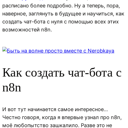
расписано более подробно. Ну а теперь, пора,
наверное, заглянуть в будущее и научиться, как
создать чат-бота с нуля с помощью всех этих
возможностей n8n.
Как создать чат-бота с
n8n
И вот тут начинается самое интересное…
Честно говоря, когда я впервые узнал про n8n,
моё любопытство зашкалило. Разве это не