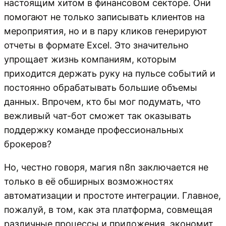
настоящим хитом в финансовом секторе. Они
помогают не только записывать клиентов на
мероприятия, но и в пару кликов генерируют
отчеты в формате Excel. Это значительно
упрощает жизнь компаниям, которым
приходится держать руку на пульсе событий и
постоянно обрабатывать большие объемы
данных. Впрочем, кто бы мог подумать, что
вежливый чат-бот сможет так оказывать
поддержку команде профессиональных
брокеров?
Но, честно говоря, магия n8n заключается не
только в её обширных возможностях
автоматизации и простоте интеграции. Главное,
пожалуй, в том, как эта платформа, совмещая
различные процессы и приложения, экономит