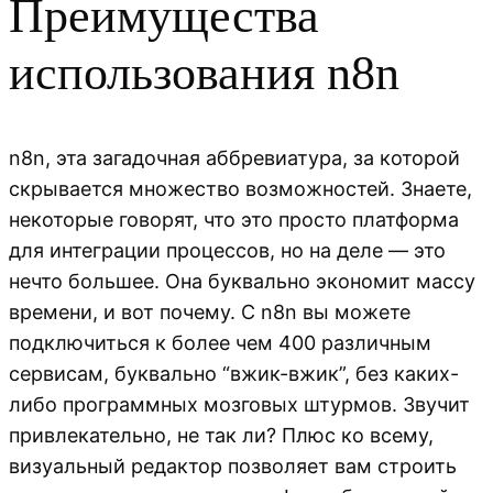
Преимущества
использования n8n
n8n, эта загадочная аббревиатура, за которой
скрывается множество возможностей. Знаете,
некоторые говорят, что это просто платформа
для интеграции процессов, но на деле — это
нечто большее. Она буквально экономит массу
времени, и вот почему. С n8n вы можете
подключиться к более чем 400 различным
сервисам, буквально “вжик-вжик”, без каких-
либо программных мозговых штурмов. Звучит
привлекательно, не так ли? Плюс ко всему,
визуальный редактор позволяет вам строить