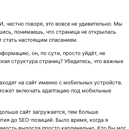
И, честно говоря, это вовсе не удивительно. Мы
вшись, понимаешь, что страница не открылась
т стать настоящим спасением.
ормацию, он, по сути, просто уйдёт, не
еская структура страниц? Убедитесь, что важные
заходят на сайт именно с мобильных устройств.
н может включать адаптацию под мобильные
 дольше сайт загружается, тем больше
ятия до SEO-позиций. Было время, когда я
емость выросла просто кардинально. Кто бы мог